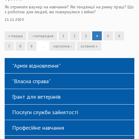
Як отримати ваучер на навчання? Які тенденції на ринку праці? Що
з роботою для людей, які повернулися з війни?
21.11.2023
« перша
‹ попередня
1
2
3
4
5
6
7
8
9
…
наступна ›
остання »
"Армія відновлення"
"Власна справа"
Грант для ветеранів
Послуги служби зайнятості
Професійне навчання