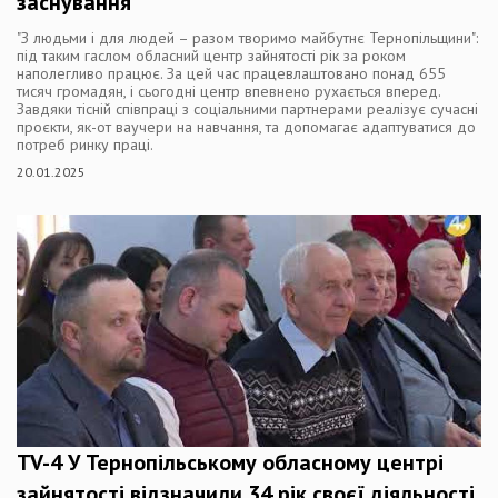
заснування
"З людьми і для людей – разом творимо майбутнє Тернопільщини":
під таким гаслом обласний центр зайнятості рік за роком
наполегливо працює. За цей час працевлаштовано понад 655
тисяч громадян, і сьогодні центр впевнено рухається вперед.
Завдяки тісній співпраці з соціальними партнерами реалізує сучасні
проєкти, як-от ваучери на навчання, та допомагає адаптуватися до
потреб ринку праці.
20.01.2025
TV-4 У Тернопільському обласному центрі
зайнятості відзначили 34 рік своєї діяльності