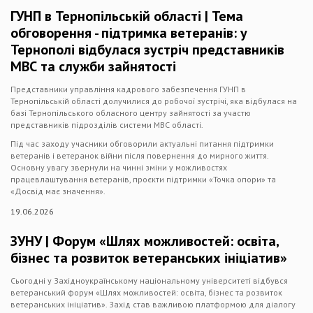
ГУНП в Тернопільській області | Тема
обговорення - підтримка ветеранів: у
Тернополі відбулася зустріч представників
МВС та служби зайнятості
Представники управління кадрового забезпечення ГУНП в
Тернопільській області долучилися до робочої зустрічі, яка відбулася на
базі Тернопільського обласного центру зайнятості за участю
представників підрозділів системи МВС області.
Під час заходу учасники обговорили актуальні питання підтримки
ветеранів і ветеранок війни після повернення до мирного життя.
Основну увагу звернули на чинні зміни у можливостях
працевлаштування ветеранів, проєкти підтримки «Точка опори» та
«Досвід має значення».
19.06.2026
ЗУНУ | Форум «Шлях можливостей: освіта,
бізнес та розвиток ветеранських ініціатив»
Сьогодні у Західноукраїнському національному університеті відбувся
ветеранський форум «Шлях можливостей: освіта, бізнес та розвиток
ветеранських ініціатив». Захід став важливою платформою для діалогу