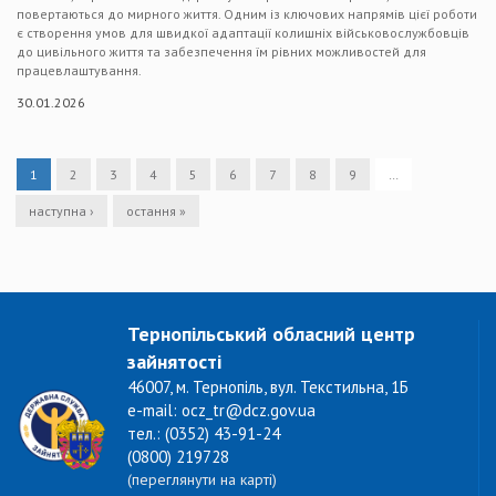
повертаються до мирного життя. Одним із ключових напрямів цієї роботи
є створення умов для швидкої адаптації колишніх військовослужбовців
до цивільного життя та забезпечення їм рівних можливостей для
працевлаштування.
30.01.2026
1
2
3
4
5
6
7
8
9
…
наступна ›
остання »
Тернопільський обласний центр
зайнятості
46007, м. Тернопіль, вул. Текстильна, 1Б
e-mail: ocz_tr@dcz.gov.ua
тел.: (0352) 43-91-24
(0800) 219728
(переглянути на карті)