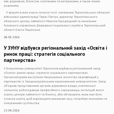
між державою, бізнесом, освітянами та ветеранами, а також їхніми
родинами.
У форумі взяли участь почесні гості: начальник Тернопільської обласної
військової адміністрації Тарас Пастух, директор Тернопільського
обласного центру зайнятості Микола Городецький та начальник
Головного управління Державної податкової служби в Тернопільській
області Ольга Ліщинська.
06.05.2026
У ЗУНУ відбувся регіональний захід «Освіта і
ринок праці: стратегія соціального
партнерства»
У Класичному університеті Тернополя відбувся регіональний захід
«Освіта і ринок праці: стратегія соціального партнерства».
Організаторами виступили Національне агентство кваліфікацій у
партнерстві із Західноукраїнським національним університетом. Захід
об’єднав представників органів державної влади, освітянської
спільноти, роботодавців професійного середовища, інституцій якості
освіти, центрів зайнятості та бізнесу, аби обговорити, якою має бути
сучасна освіта, щоб відповідати викликам часу, потребам економіки та
очікуванням суспільства.
23.04.2026