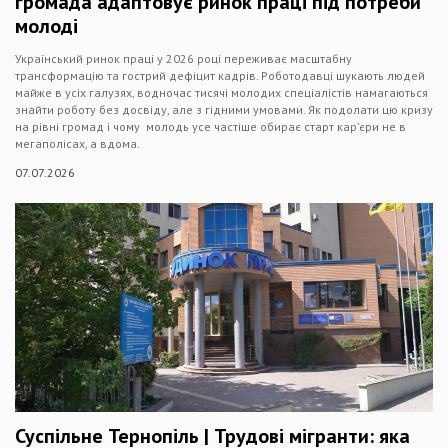
громада адаптовує ринок праці під потреби
молоді
Український ринок праці у 2026 році переживає масштабну
трансформацію та гострий дефіцит кадрів. Роботодавці шукають людей
майже в усіх галузях, водночас тисячі молодих спеціалістів намагаються
знайти роботу без досвіду, але з гідними умовами. Як подолати цю кризу
на рівні громад і чому молодь усе частіше обирає старт кар’єри не в
мегаполісах, а вдома.
07.07.2026
Суспільне Тернопіль | Трудові мігранти: яка