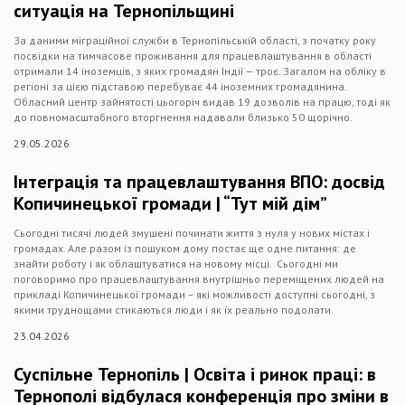
ситуація на Тернопільщині
За даними міграційної служби в Тернопільській області, з початку року
посвідки на тимчасове проживання для працевлаштування в області
отримали 14 іноземців, з яких громадян Індії — троє. Загалом на обліку в
регіоні за цією підставою перебуває 44 іноземних громадянина.
Обласний центр зайнятості цьогоріч видав 19 дозволів на працю, тоді як
до повномасштабного вторгнення надавали близько 50 щорічно.
29.05.2026
Інтеграція та працевлаштування ВПО: досвід
Копичинецької громади | “Тут мій дім”
Сьогодні тисячі людей змушені починати життя з нуля у нових містах і
громадах. Але разом із пошуком дому постає ще одне питання: де
знайти роботу і як облаштуватися на новому місці. Сьогодні ми
поговоримо про працевлаштування внутрішньо переміщених людей на
прикладі Копичинецької громади – які можливості доступні сьогодні, з
якими труднощами стикаються люди і як їх реально подолати.
23.04.2026
Суспільне Тернопіль | Освіта і ринок праці: в
Тернополі відбулася конференція про зміни в