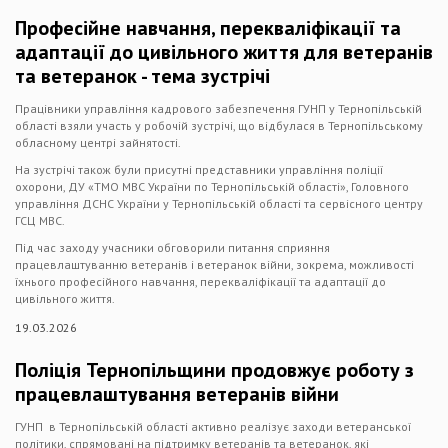
Професійне навчання, перекваліфікації та
адаптації до цивільного життя для ветеранів
та ветеранок - тема зустрічі
Працівники управління кадрового забезпечення ГУНП у Тернопільській
області взяли участь у робочій зустрічі, що відбулася в Тернопільському
обласному центрі зайнятості.
На зустрічі також були присутні представники управління поліції
охорони, ДУ «ТМО МВС України по Тернопільській області», Головного
управління ДСНС України у Тернопільській області та сервісного центру
ГСЦ МВС.
Під час заходу учасники обговорили питання сприяння
працевлаштуванню ветеранів і ветеранок війни, зокрема, можливості
їхнього професійного навчання, перекваліфікації та адаптації до
цивільного життя.
19.03.2026
Поліція Тернопільщини продовжує роботу з
працевлаштування ветеранів війни
ГУНП в Тернопільській області активно реалізує заходи ветеранської
політики, спрямовані на підтримку ветеранів та ветеранок, які