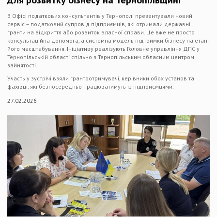
для розвитку бізнесу на Тернопільщині
В Офісі податкових консультантів у Тернополі презентували новий
сервіс – податковий супровід підприємців, які отримали державні
гранти на відкриття або розвиток власної справи. Це вже не просто
консультаційна допомога, а системна модель підтримки бізнесу на етапі
його масштабування. Ініціативу реалізують Головне управління ДПС у
Тернопільській області спільно з Тернопільським обласним центром
зайнятості.
Участь у зустрічі взяли грантоотримувачі, керівники обох установ та
фахівці, які безпосередньо працюватимуть із підприємцями.
27.02.2026