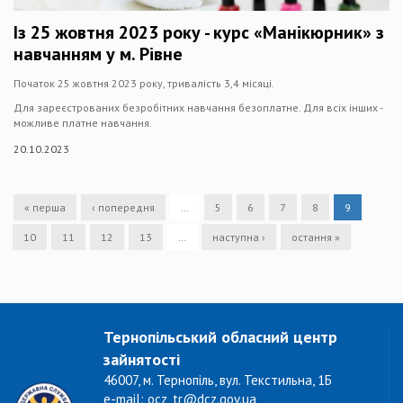
Із 25 жовтня 2023 року - курс «Манікюрник» з
навчанням у м. Рівне
Початок 25 жовтня 2023 року, тривалість 3,4 місяці.
Для зареєстрованих безробітних навчання безоплатне. Для всіх інших -
можливе платне навчання.
20.10.2023
« перша
‹ попередня
…
5
6
7
8
9
10
11
12
13
…
наступна ›
остання »
Тернопільський обласний центр
зайнятості
46007, м. Тернопіль, вул. Текстильна, 1Б
e-mail: ocz_tr@dcz.gov.ua