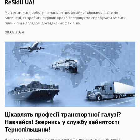
ReSkill UA!
Мрієте змінити роботу чи напрям професійної діяльності, але не
впевнені, як зробити перший крок? Запрошуємо спробувати втілити
плани під наглядом досвідчених фахівців.
08.08.2024
Цікавлять професії транспортної галузі?
Навчайся! Звернись у службу зайнятості
Тернопільщини!
На підставі ваучерів на оплату навчання, що видають у місцевих