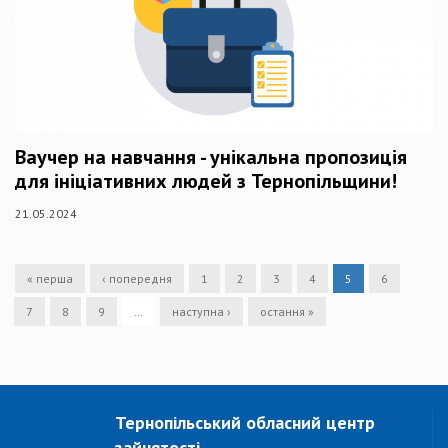
Ваучер на навчання - унікальна пропозиція
для ініціативних людей з Тернопільщини!
21.05.2024
« перша
‹ попередня
1
2
3
4
5
6
7
8
9
…
наступна ›
остання »
Тернопільський обласний центр
зайнятості