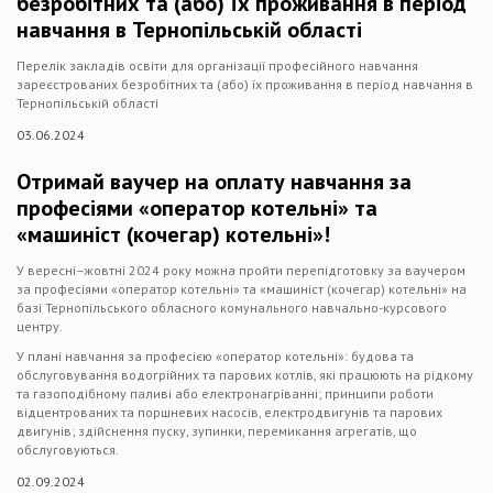
безробітних та (або) їх проживання в період
навчання в Тернопільській області
Перелік закладів освіти для організації професійного навчання
зареєстрованих безробітних та (або) їх проживання в період навчання в
Тернопільській області
03.06.2024
Отримай ваучер на оплату навчання за
професіями «оператор котельні» та
«машиніст (кочегар) котельні»!
У вересні–жовтні 2024 року можна пройти перепідготовку за ваучером
за професіями «оператор котельні» та «машиніст (кочегар) котельні» на
базі Тернопільського обласного комунального навчально-курсового
центру.
У плані навчання за професією «оператор котельні»: будова та
обслуговування водогрійних та парових котлів, які працюють на рідкому
та газоподібному паливі або електронагріванні; принципи роботи
відцентрованих та поршневих насосів, електродвигунів та парових
двигунів; здійснення пуску, зупинки, перемикання агрегатів, що
обслуговуються.
02.09.2024