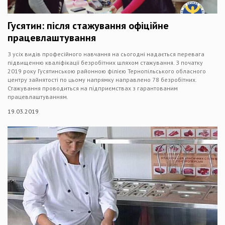
Гусятин: після стажування офіційне
працевлаштування
З усіх видів професійного навчання на сьогодні надається перевага
підвищенню кваліфікації безробітних шляхом стажування. З початку
2019 року Гусятинською районною філією Тернопільського обласного
центру зайнятості по цьому напрямку направлено 78 безробітних.
Стажування проводиться на підприємствах з гарантованим
працевлаштуванням.
19.03.2019