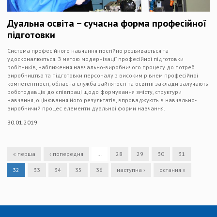
Дуальна освіта – сучасна форма професійної
підготовки
Система професійного навчання постійно розвивається та
удосконалюється. З метою модернізації професійної підготовки
робітників, наближення навчально-виробничого процесу до потреб
виробництва та підготовки персоналу з високим рівнем професійної
компетентності, обласна служба зайнятості та освітні заклади залучають
роботодавців до співпраці щодо формування змісту, структури
навчання, оцінювання його результатів, впроваджують в навчально-
виробничий процес елементи дуальної форми навчання.
30.01.2019
« перша
‹ попередня
…
28
29
30
31
32
33
34
35
36
наступна ›
остання »