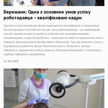
Бережани: Одна з основних умов успіху
роботодавця – кваліфіковані кадри
Однією з перспективних форм підвищення кваліфікації є стажування
безпосередньо на робочих місцях. Для роботодавців – це найкращий
спосіб задовольнити потребу в робочій силі кваліфікованими
працівниками, а для безробітних – можливість набуття практичних умінь і
навичок для виконання професійних обов’язків. Так, ще минулого року у
Бережанську районну філію Тернопільського обласного центру
зайнятості звернулася роботодавець Катерина Войчишин з потребою у
підборі найманих працівників.
12.03.2019