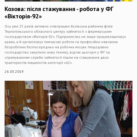
Козова: після стажування - робота у ФГ
«Вікторія-92»
Ось уже 25 років активно співпрацює Козівська районна філія
Тернопільського обласного центру зайнятості з фермерським
господарством «Вікторія-92». Підприємство не лише працевлаштовує
краян, а й організовує тимчасові роботи та професійне навчання
безробітних безпосередньо на робочих місцях. Нещодавно
господарство закупило нову техніку, відтак цьогоріч у ФГ за
спрямуванням служби зайнятості пішли на стажування двоє
трактористів-машиністів категорії «А2».
26.03.2019