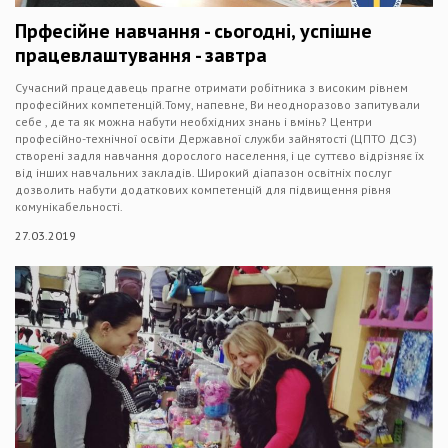
Прфесійне навчання - сьогодні, успішне
працевлаштування - завтра
Сучасний працедавець прагне отримати робітника з високим рівнем
професійних компетенцій.Тому, напевне, Ви неодноразово запитували
себе , де та як можна набути необхідних знань і вмінь? Центри
професійно-технічної освіти Державної служби зайнятості (ЦПТО ДСЗ)
створені задля навчання дорослого населення, і це суттєво відрізняє їх
від інших навчальних закладів. Широкий діапазон освітніх послуг
дозволить набути додаткових компетенцій для підвищення рівня
комунікабельності.
27.03.2019