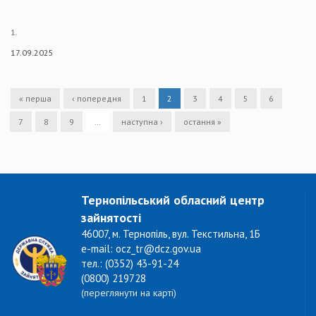
1.
17.09.2025
« перша
‹ попередня
1
2
3
4
5
6
7
8
9
…
наступна ›
остання »
Тернопільський обласний центр
зайнятості
46007, м. Тернопіль, вул. Текстильна, 1Б
e-mail: ocz_tr@dcz.gov.ua
тел.: (0352) 43-91-24
(0800) 219728
(переглянути на карті)