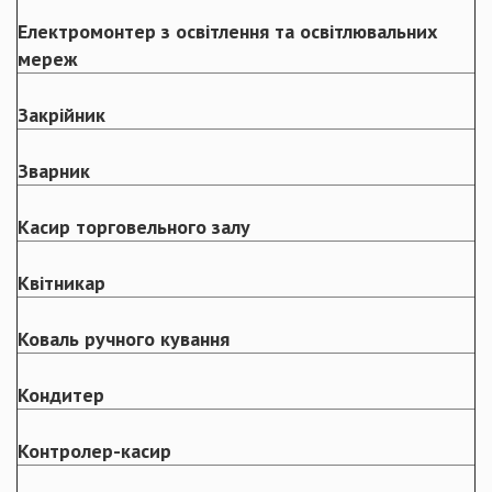
Електромонтер з освітлення та освітлювальних
мереж
Закрійник
Зварник
Касир торговельного залу
Квітникар
Коваль ручного кування
Кондитер
Контролер-касир