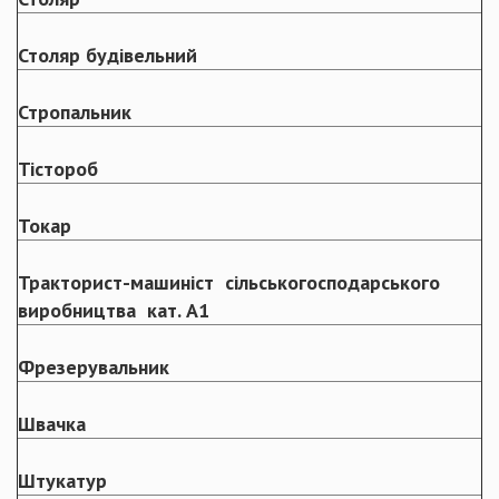
Столяр будівельний
Стропальник
Тістороб
Токар
Тракторист-машиніст сільськогосподарського
виробництва кат. А1
Фрезерувальник
Швачка
Штукатур