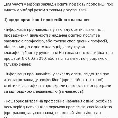
Для участі у відборі заклади освіти подають пропозиції про
участь у відборі разом з такими документами:
1) щодо організації професійного навчання:
- інформація про наявність у закладу освіти ліцензії для
провадження діяльності з надання освітніх послуг за
заявленою професією, або групою споріднених професій,
віднесених до одного класу (підкласу, групи)
класифікаційного угруповання Національного класифікатора
професій ДК 003:2010, або за спеціальністю (програмою,
галуззю знань);
- інформація про наявність у закладу освіти свідоцтва про
атестацію закладу професійної (професійно-технічної)
освіти чи сертифіката про акредитацію освітньої програми
за відповідною спеціальністю (за наявності);
- кошторис витрат на професійне навчання однієї особи за
весь період навчання за окремою професією, спеціальністю
(програмою, галуззю знань), складений відповідно до