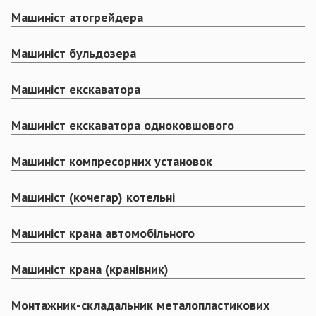
Машиніст атогрейдера
Машиніст бульдозера
Машиніст екскаватора
Машиніст екскаватора одноковшового
Машиніст компресорних установок
Машиніст (кочегар) котельні
Машиніст крана автомобільного
Машиніст крана (кранівник)
Монтажник-складальник металопластикових