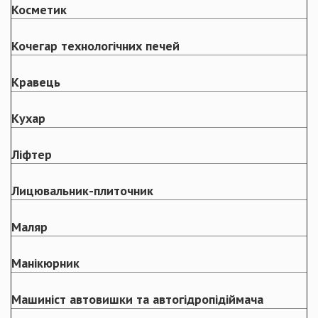
Косметик
Кочегар технологічних печей
Кравець
Кухар
Ліфтер
Лицювальник-плиточник
Маляр
Манікюрник
Машиніст автовишки та автогідропідіймача