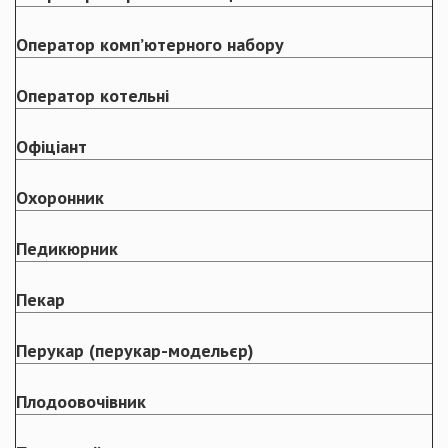
Оператор комп’ютерного набору
Оператор котельні
Офіціант
Охоронник
Педикюрник
Пекар
Перукар (перукар-модельєр)
Плодоовочівник