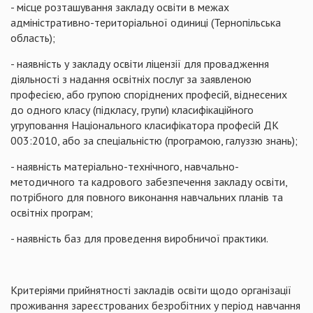
- місце розташування закладу освіти в межах
адміністративно-територіальної одиниці (Тернопільська
область);
- наявність у закладу освіти ліцензії для провадження
діяльності з надання освітніх послуг за заявленою
професією, або групою споріднених професій, віднесених
до одного класу (підкласу, групи) класифікаційного
угруповання Національного класифікатора професій ДК
003:2010, або за спеціальністю (програмою, галуззю знань);
- наявність матеріально-технічного, навчально-
методичного та кадрового забезпечення закладу освіти,
потрібного для повного виконання навчальних планів та
освітніх програм;
- наявність баз для проведення виробничої практики.
Критеріями прийнятності закладів освіти щодо організації
проживання зареєстрованих безробітних у період навчання