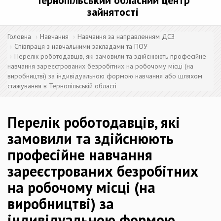
Тернопільський обласний центр
зайнятості
Головна
Навчання
Навчання за направленням ДСЗ
Співпраця з навчальними закладами та ПОУ
Перелік роботодавців, які замовили та здійснюють професійне
навчання зареєстрованих безробітних на робочому місці (на
виробництві) за індивідуальною формою навчання або шляхом
стажування в Тернопільській області
Перелік роботодавців, які
замовили та здійснюють
професійне навчання
зареєстрованих безробітних
на робочому місці (на
виробництві) за
індивідуальною формою