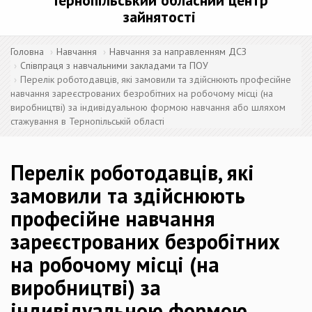
Тернопільський обласний центр
зайнятості
Головна
Навчання
Навчання за направленням ДСЗ
Співпраця з навчальними закладами та ПОУ
Перелік роботодавців, які замовили та здійснюють професійне
навчання зареєстрованих безробітних на робочому місці (на
виробництві) за індивідуальною формою навчання або шляхом
стажування в Тернопільській області
Перелік роботодавців, які
замовили та здійснюють
професійне навчання
зареєстрованих безробітних
на робочому місці (на
виробництві) за
індивідуальною формою