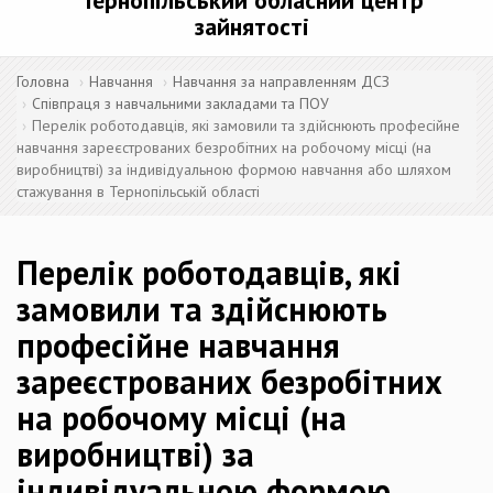
Тернопільський обласний центр
зайнятості
Головна
Навчання
Навчання за направленням ДСЗ
Співпраця з навчальними закладами та ПОУ
Перелік роботодавців, які замовили та здійснюють професійне
навчання зареєстрованих безробітних на робочому місці (на
виробництві) за індивідуальною формою навчання або шляхом
стажування в Тернопільській області
Перелік роботодавців, які
замовили та здійснюють
професійне навчання
зареєстрованих безробітних
на робочому місці (на
виробництві) за
індивідуальною формою