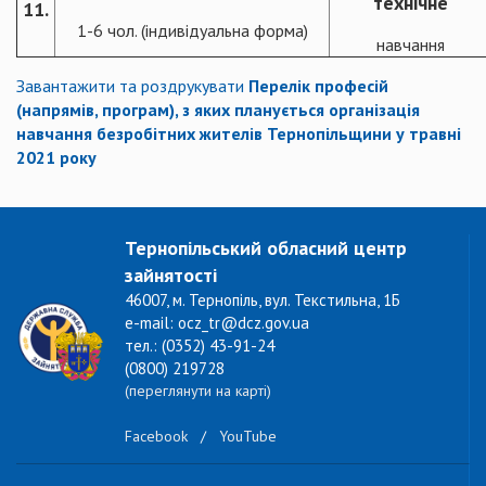
технічне
11.
1-6 чол. (індивідуальна форма)
навчання
Завантажити та роздрукувати
Перелік професій
(напрямів, програм), з яких планується організація
навчання безробітних жителів Тернопільщини у травні
2021 року
Тернопільський обласний центр
зайнятості
46007, м. Тернопіль, вул. Текстильна, 1Б
e-mail: ocz_tr@dcz.gov.ua
тел.: (0352) 43-91-24
(0800) 219728
(переглянути на карті)
Facebook
/
YouTube