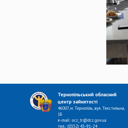
Тернопільський обласний
центр зайнятості
46007, м. Тернопіль, вул. Текстильна,
1Б
e-mail: ocz_tr@dcz.gov.ua
тел.: (0352) 43-91-24