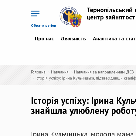
Перейти
до
Тернопільський 
основного
матеріалу
центр зайнятост
Обрати регіон
Про нас
Діяльність
Аналітика та ста
Головна
Навчання
Навчання за направленням ДСЗ
Історія успіху: Ірина Кульчицька, підтвердивши квал
Історія успіху: Ірина Ку
знайшла улюблену робот
Ірина Кульчицька, молода мама, 