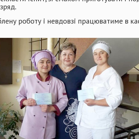
зряд.
юблену роботу і невдовзі працюватиме в к