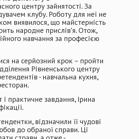
сного центру зайнятості. За
увачем клубу. Роботу для неї не
иком виявилося, що майстерність
орить народне прислів’я. Отож,
ійного навчання за професією
ися на серйозний крок – пройти
відділення Рівненського центру
етендентів - навчальна кухня,
ресторан.
 і практичне завдання, Ірина
ікації.
ндентки, відзначили її чудові
юбов до обраної справи. Ці
ати страви, а отже -