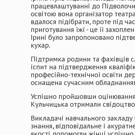
працевлаштуванні до Підволочис
освітою вона організатор театра
вдалося підібрати, проте під ча
приготування їжі - це її захопле
Ірині було запропоновано підт
кухар.
Підтримка родини та фахівців с
іспит на підтвердження кваліфік
професійно-технічної освіти дер
оснащена сучасним обладнанням,
Успішно пройшовши оцінювання зн
Кульчицька отримали свідоцтво 
Викладачі навчального закладу 
знання, відповідальне і акуратн
якості допомогли жінці успішно с