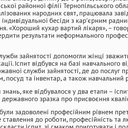
ької районної філії Тернопільського обла
лізованих народних свят, працювала завід
с індивідуальної бесіди з кар’єрним радн
ння. «Хороший кухар вартий лікаря», – гов
вердити результати неформального профес
лужби зайнятості допомогли жінці зважит
ації. Іспит відбувся на базі навчального 
жавної служби зайнятості, де до послуг пр
 посуд та інвентар, а також навчальний 
ань, яке відбувалося у два етапи – іспит
державного зразка про присвоєння кваліф
були задоволені професійним рівнем прете
е ставлення до роботи, професійність та л
класти іспит, зі смаком приготувати і под