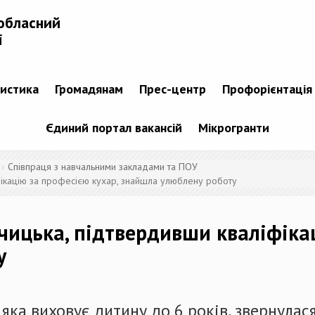
обласний
і
тистика
Громадянам
Прес-центр
Профорієнтація
Єдиний портал вакансій
Мікрогранти
Співпраця з навчальними закладами та ПОУ
іфікацію за професією кухар, знайшла улюблену роботу
льчицька, підтвердивши кваліфіка
у
яка виховує дитину до 6 років, звернулас