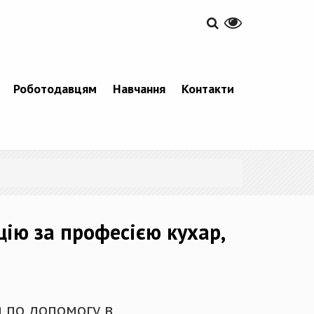
Роботодавцям
Навчання
Контакти
цію за професією кухар,
я по допомогу в