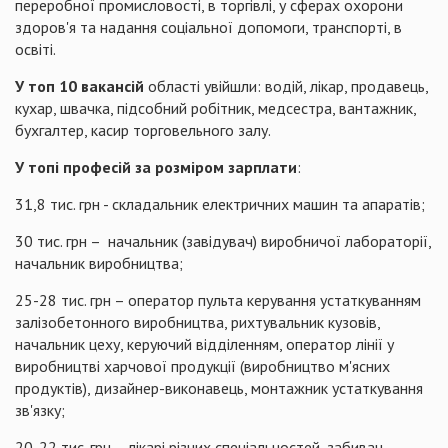
переробної промисловості, в торгівлі, у сферах охорони
здоров'я та надання соціальної допомоги, транспорті, в
освіті.
У топ 10 вакансій
області увійшли: водій, лікар, продавець,
кухар, швачка, підсобний робітник, медсестра, вантажник,
бухгалтер, касир торговельного залу.
У топі професій за розміром зарплати
:
31,8 тис. грн - складальник електричних машин та апаратів;
30 тис. грн – начальник (завідувач) виробничої лабораторії,
начальник виробництва;
25-28 тис. грн – оператор пульта керування устаткуванням
залізобетонного виробництва, рихтувальник кузовів,
начальник цеху, керуючий відділенням, оператор лінії у
виробництві харчової продукції (виробництво м'ясних
продуктів), дизайнер-виконавець, монтажник устаткування
зв'язку;
20-22 тис. грн – лікарі різних спеціальностей, забивач