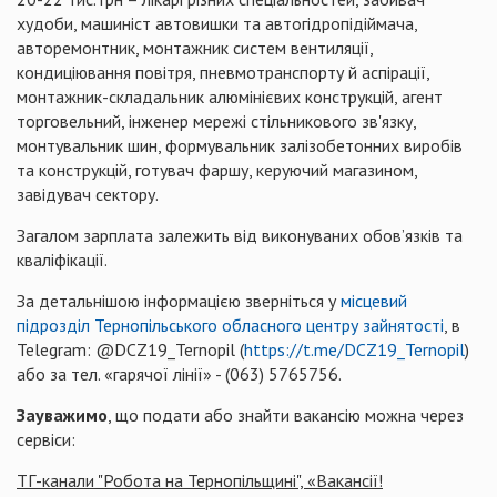
худоби, машиніст автовишки та автогідропідіймача,
авторемонтник, монтажник систем вентиляції,
кондиціювання повітря, пневмотранспорту й аспірації,
монтажник-складальник алюмінієвих конструкцій, агент
торговельний, інженер мережі стільникового зв'язку,
монтувальник шин, формувальник залізобетонних виробів
та конструкцій, готувач фаршу, керуючий магазином,
завідувач сектору.
Загалом зарплата залежить від виконуваних обов’язків та
кваліфікації.
За детальнішою інформацією зверніться у
місцевий
підрозділ Тернопільського обласного центру зайнятості
, в
Telegram: @DCZ19_Ternopil (
https://t.me/DCZ19_Ternopil
)
або за тел. «гарячої лінії» - (063) 5765756.
Зауважимо
, що подати або знайти вакансію можна через
сервіси:
ТГ-канали "Робота на Тернопільщині", «Вакансії!