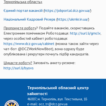
Тернопільська область»
Єдиний портал вакансій
(
https://jobportal.dcz.gov.ua/
)
Національний Кадровий Резерв
(
https://ukrnkr.in.ua/
)
Пропонуєте роботу
? Подайте вакансію, скориставшись
Електронним помічником Роботодавця:
http://surl.li/gmclv
,
через особистий кабінет роботодавця:
https://www.dcz.gov.ua/cabinet
(можна також зайти через
чат-бот @DCZWorkNowBbot), вона одразу буде
опублікована і рекрутери почнуть підбір кандидатів.
Шукаєте роботу?
Заповніть анкету-резюме:
http://surl.li/byovs
Тернопільський обласний центр
зайнятості
46007, м. Тернопіль, вул. Текстильна, 1Б
e-mail: ocz_tr@dcz.gov.ua