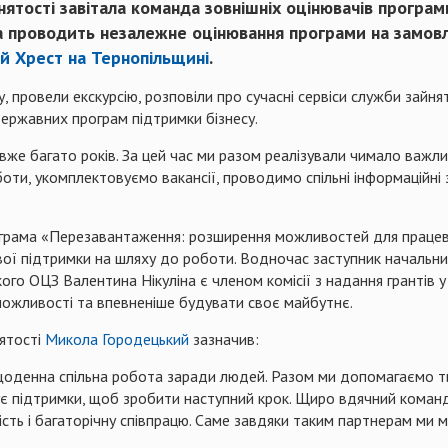
нятості завітала команда зовнішніх оцінювачів прогр
 проводить незалежне оцінювання програми на замовле
й Хрест на Тернопільщині
.
провели екскурсію, розповіли про сучасні сервіси служби зайнято
ержавних програм підтримки бізнесу.
вже багато років. За цей час ми разом реалізували чимало важл
боти, укомплектовуємо вакансії, проводимо спільні інформаційні 
ограма «Перезавантаження: розширення можливостей для працевл
ї підтримки на шляху до роботи. Водночас заступник начальника
го ОЦЗ Валентина Нікуліна є членом комісії з надання грантів у
можливості та впевненіше будувати своє майбутнє.
ятості
Микола Городецький
зазначив:
оденна спільна робота заради людей. Разом ми допомагаємо ти
 підтримки, щоб зробити наступний крок. Щиро вдячний команді 
тість і багаторічну співпрацю. Саме завдяки таким партнерам ми