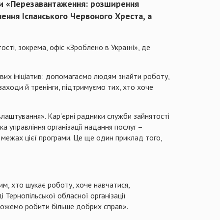
ами «Перезавантаження: розширення
ння Іспанського Червоного Хреста, а
сті, зокрема, офіс «Зроблено в Україні», де
ивих ініціатив: допомагаємо людям знайти роботу,
заходи й тренінги, підтримуємо тих, хто хоче
аштування». Кар'єрні радники служби зайнятості
 управління організації надання послуг –
 межах цієї програми. Це ще один приклад того,
м, хто шукає роботу, хоче навчатися,
Тернопільської обласної організації
 можемо робити більше добрих справ».