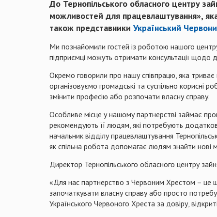
До Тернопільського обласного центру зай
можливостей для працевлаштування», яка
також представники
Український Червони
Ми познайомили гостей із роботою нашого центру, 
підприємці можуть отримати консультації щодо д
Окремо говорили про нашу співпрацю, яка триває 
організовуємо громадські та суспільно корисні ро
змінити професію або розпочати власну справу.
Особливе місце у нашому партнерстві займає пр
рекомендують її людям, які потребують додатково
начальник відділу працевлаштування Тернопільсько
як спільна робота допомагає людям знайти нові 
Директор Тернопільського обласного центру зайн
«Для нас партнерство з Червоним Хрестом – це щ
започаткувати власну справу або просто потребує
Українського Червоного Хреста за довіру, відкри