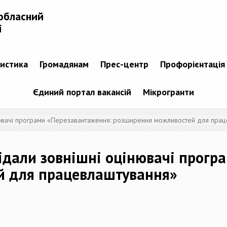
обласний
і
тистика
Громадянам
Прес-центр
Профорієнтація
Єдиний портал вакансій
Мікрогранти
інювачі програми «Перезавантаження: розширення можливостей для пра
ідали зовнішні оцінювачі прогр
й для працевлаштування»