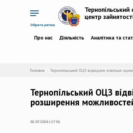
Перейти
до
Тернопільський 
основного
матеріалу
центр зайнятост
Обрати регіон
Про нас
Діяльність
Аналітика та ста
Головна
Тернопільський ОЦЗ відвідали зовнішні оц
Тернопільський ОЦЗ відв
розширення можливосте
02.07.2026 | 17:01