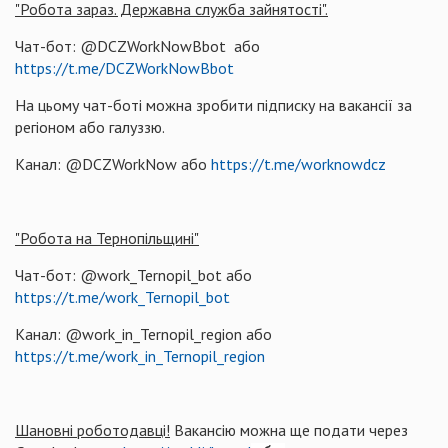
"Робота зараз. Державна служба зайнятості".
Чат-бот: @DCZWorkNowBbot або
https://t.me/DCZWorkNowBbot
На цьому чат-боті можна зробити підписку на вакансії за
регіоном або галуззю.
Канал: @DCZWorkNow або
https://t.me/worknowdcz
"Робота на Тернопільщині"
Чат-бот: @work_Ternopil_bot або
https://t.me/work_Ternopil_bot
Канал: @work_in_Ternopil_region або
https://t.me/work_in_Ternopil_region
Шановні роботодавці!
Вакансію можна ще подати через