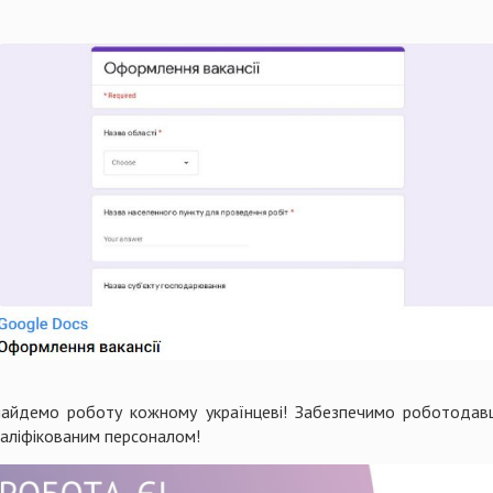
найдемо роботу кожному українцеві! Забезпечимо роботодавц
валіфікованим персоналом!