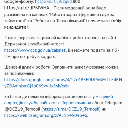
Google-форму:
http://surl.li/bzqvd
 або 
Після модерації вона буде
https://u.to/dPMWHA . 
розміщена на каналах "Робота зараз. Державна служба
зайнятості" та "Робота на Тернопільщині"
і почнеться підбір
кандидатів!
Також, через електронний кабінет роботодавця на сайті
Державної служби зайнятості
https://www.dcz.gov.ua/cabinet
, Ви можете подати звіт 3-
ПН про потребу в кадрах.
Шановні шукачі роботи!
Заповнити анкету-резюме можна
за посиланням:
https://docs.google.com/forms/d/12c4BSF0DPhGMTLFdRN_-
yZDAmhkycGj4o069vvUx8yk/edit
За більш детальною інформацією зверніться у
місцевий
підрозділ служби зайнятості Тернопільщини
або в Telegram:
@DCZ19_Ternopil (
https://t.me/DCZ19_Ternopil
) чи
https://web.telegram.org/z/#5134509646
.