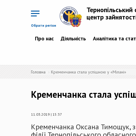
Перейти
до
Тернопільський 
основного
матеріалу
центр зайнятост
Обрати регіон
Про нас
Діяльність
Аналітика та ста
Головна
Кременчанка стала успішною у «Мілані»
Кременчанка стала успі
11.03.2019 | 15:37
Кременчанка Оксана Тимощук, з
філії Тернопільського обласного