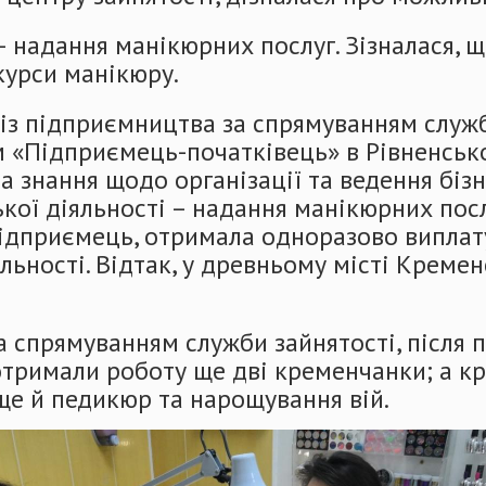
 надання манікюрних послуг. Зізналася, щ
курси манікюру.
 із підприємництва за спрямуванням служ
м «Підприємець-початківець» в Рівненськ
ла знання щодо організації та ведення бізн
ої діяльності – надання манікюрних послу
підприємець, отримала одноразово виплат
льності. Відтак, у древньому місті Креме
за спрямуванням служби зайнятості, після
отримали роботу ще дві кременчанки; а к
ще й педикюр та нарощування вій.