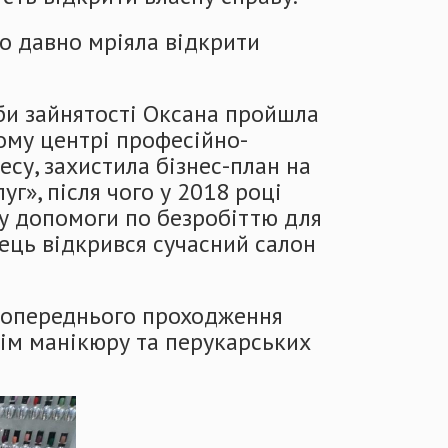
о давно мріяла відкрити
би зайнятості Оксана пройшла
ому центрі професійно-
есу, захистила бізнес-план на
г», після чого у 2018 році
у допомоги по безробіттю для
нець відкрився сучасний салон
 попереднього проходження
рім манікюру та перукарських