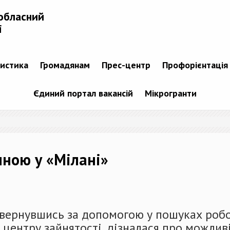
обласний
і
тистика
Громадянам
Прес-центр
Профорієнтація
Єдиний портал вакансій
Мікрогранти
шною у «Мілані»
вернувшись за допомогою у пошуках роб
 центру зайнятості, дізналася про можлив