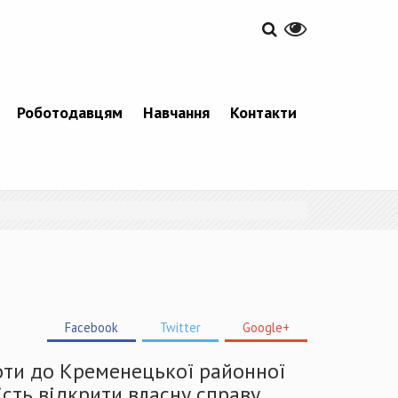
Роботодавцям
Навчання
Контакти
Facebook
Twitter
Google+
оти до Кременецької районної
ість відкрити власну справу.