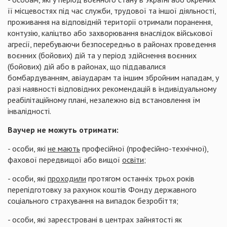
її місцевостях під час служби, трудової та іншої діяльності,
проживання на відповідній території отримали поранення,
контузію, каліцтво або захворювання внаслідок військової
агресії, перебуваючи безпосередньо в районах проведення
воєнних (бойових) дій та у період здійснення воєнних
(бойових) дій або в районах, що піддавалися
бомбардуванням, авіаударам та іншим збройним нападам, у
разі наявності відповідних рекомендацій в індивідуальному
реабілітаційному плані, незалежно від встановлення їм
інвалідності.
Ваучер не можуть отримати:
- особи, які
не мають
професійної (професійно-технічної),
фахової передвищої або вищої
освіти
;
- особи, які
проходили
протягом останніх трьох років
перепідготовку за рахунок коштів Фонду державного
соціального страхування на випадок безробіття;
- особи, які зареєстровані в центрах зайнятості як