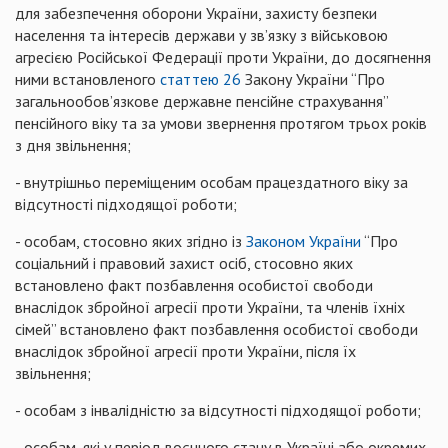
для забезпечення оборони України, захисту безпеки
населення та інтересів держави у зв’язку з військовою
агресією Російської Федерації проти України, до досягнення
ними встановленого
статтею 26
Закону України “Про
загальнообов’язкове державне пенсійне страхування”
пенсійного віку та за умови звернення протягом трьох років
з дня звільнення;
- внутрішньо переміщеним особам працездатного віку за
відсутності підходящої роботи;
- особам, стосовно яких згідно із
Законом України
“Про
соціальний і правовий захист осіб, стосовно яких
встановлено факт позбавлення особистої свободи
внаслідок збройної агресії проти України, та членів їхніх
сімей” встановлено факт позбавлення особистої свободи
внаслідок збройної агресії проти України, після їх
звільнення;
- особам з інвалідністю за відсутності підходящої роботи;
- особам, які у період воєнного стану в Україні або окремих