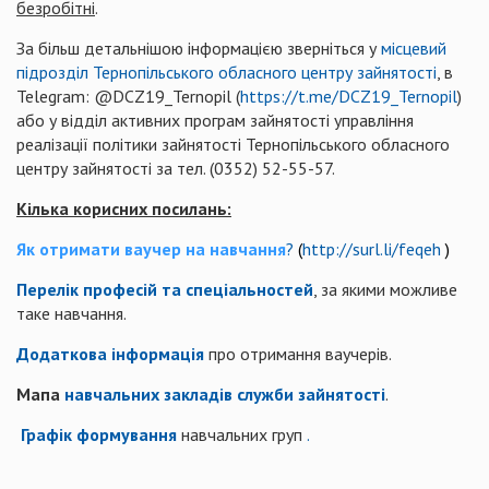
безробітні
.
За більш детальнішою інформацією зверніться у
місцевий
підрозділ Тернопільського обласного центру зайнятості
, в
Telegram: @DCZ19_Ternopil (
https://t.me/DCZ19_Ternopil
)
або у відділ активних програм зайнятості управління
реалізації політики зайнятості Тернопільського обласного
центру зайнятості за тел. (0352) 52-55-57.
Кілька корисних посилань:
Як отримати ваучер на навчання
?
(
http://surl.li/feqeh
)
Перелік професій та спеціальностей
, за якими можливе
таке навчання.
Додаткова інформація
про отримання ваучерів.
Мапа
навчальних закладів служби зайнятості
.
Графік формування
навчальних груп
.