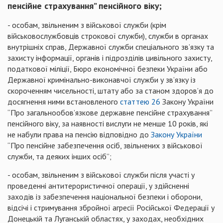
пенсійне страхування” пенсійного віку;
- особам, звільненим з військової служби (крім
військовослужбовців строкової служби), служби в органах
внутрішніх справ, Державної служби спеціального зв’язку та
захисту інформації, органів і підрозділів цивільного захисту,
податкової міліції, Бюро економічної безпеки України або
Державної кримінально-виконавчої служби у зв’язку із
скороченням чисельності, штату або за станом здоров’я до
досягнення ними встановленого
статтею 26
Закону України
“Про загальнообов’язкове державне пенсійне страхування”
пенсійного віку, за наявності вислуги не менше 10 років, які
не набули права на пенсію відповідно до
Закону України
“Про пенсійне забезпечення осіб, звільнених з військової
служби, та деяких інших осіб”;
- особам, звільненим з військової служби після участі у
проведенні антитерористичної операції, у здійсненні
заходів із забезпечення національної безпеки і оборони,
відсічі і стримування збройної агресії Російської Федерації у
Донецькій та Луганській областях, у заходах, необхідних