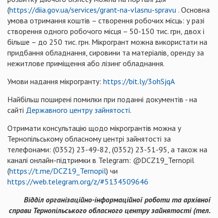
(
https://diia.gov.ua/services/grant-na-vlasnu-spravu
. Основна
умова отримання коштів – створення робочих місць: у разі
створення одного робочого місця – 50-150 тис. грн, двох і
більше – до 250 тис. грн. Мікрогрант можна використати на
придбання обладнання, сировини та матеріалів, оренду за
нежитлове приміщення або лізинг обладнання.
Умови надання мікрогранту:
https://bit.ly/3ohSjqA
Найбільш поширені помилки при поданні документів - на
сайті
Державного центру зайнятості
.
Отримати консультацію щодо мікрогрантів можна у
Тернопільському обласному центрі зайнятості за
телефонами: (0352) 23-49-82, (0352) 23-51-95, а також на
каналі онлайн-підтримки в Telegram: @DCZ19_Ternopil
(
https://t.me/DCZ19_Ternopil
) чи
https://web.telegram.org/z/#5134509646
Відділ організаційно-інформаційної роботи та архівної
справи Тернопільського обласного центру зайнятості (тел.