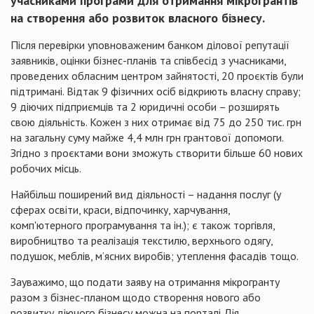
учасниками програми для отримання мікрогрантів
на створення або розвиток власного бізнесу.
Після перевірки уповноваженим банком ділової репутації
заявників, оцінки бізнес-планів та співбесід з учасниками,
проведених обласним центром зайнятості, 20 проєктів були
підтримані. Відтак 9 фізичних осіб відкриють власну справу;
9 діючих підприємців та 2 юридичні особи – розширять
свою діяльність. Кожен з них отримає від 75 до 250 тис. грн
на загальну суму майже 4,4 млн грн грантової допомоги.
Згідно з проєктами вони зможуть створити більше 60 нових
робочих місць.
Найбільш поширений вид діяльності – надання послуг (у
сферах освіти, краси, відпочинку, харчування,
комп'ютерного програмування та ін.); є також торгівля,
виробництво та реалізація текстилю, верхнього одягу,
подушок, меблів, м’ясних виробів; утеплення фасадів тощо.
Зауважимо, що подати заяву на отримання мікрогранту
разом з бізнес-планом щодо створення нового або
розвитку діючого бізнесу можна на порталі Дія