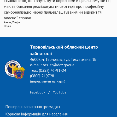
інвалідністю, які хочуть бути корисними в цивільному житті,
мають бажання реалізовувати свої мрії про професійну
самореалізацію через працевлаштування чи відкриття
власної справи.
Анонс/Подія:
Подія
Тернопільський обласний центр
зайнятості
46007, м. Тернопіль, вул. Текстильна, 1Б
e-mail: ocz_tr@dcz.gov.ua
тел.: (0352) 43-91-24
(0800) 219728
(переглянути на карті)
Facebook
/
YouTube
Поширені запитання громадян
Корисна інформація для населення